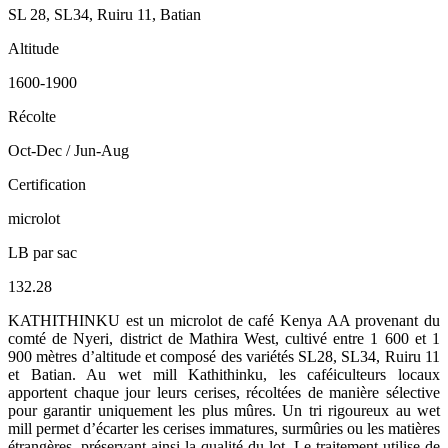
SL 28, SL34, Ruiru 11, Batian
Altitude
1600-1900
Récolte
Oct-Dec / Jun-Aug
Certification
microlot
LB par sac
132.28
KATHITHINKU est un microlot de café Kenya AA provenant du
comté de Nyeri, district de Mathira West, cultivé entre 1 600 et 1
900 mètres d’altitude et composé des variétés SL28, SL34, Ruiru 11
et Batian. Au wet mill Kathithinku, les caféiculteurs locaux
apportent chaque jour leurs cerises, récoltées de manière sélective
pour garantir uniquement les plus mûres. Un tri rigoureux au wet
mill permet d’écarter les cerises immatures, surmûries ou les matières
étrangères, préservant ainsi la qualité du lot. Le traitement utilise de