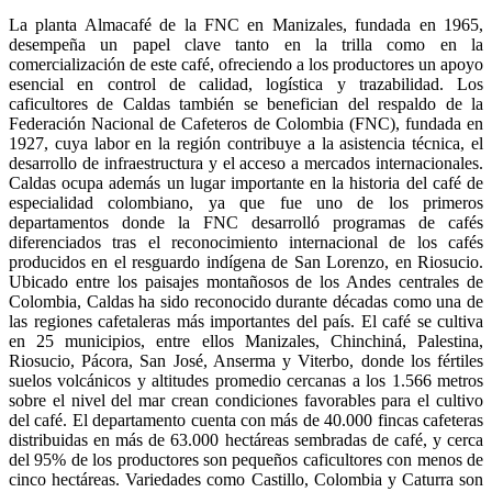
La planta Almacafé de la FNC en Manizales, fundada en 1965,
desempeña un papel clave tanto en la trilla como en la
comercialización de este café, ofreciendo a los productores un apoyo
esencial en control de calidad, logística y trazabilidad. Los
caficultores de Caldas también se benefician del respaldo de la
Federación Nacional de Cafeteros de Colombia (FNC), fundada en
1927, cuya labor en la región contribuye a la asistencia técnica, el
desarrollo de infraestructura y el acceso a mercados internacionales.
Caldas ocupa además un lugar importante en la historia del café de
especialidad colombiano, ya que fue uno de los primeros
departamentos donde la FNC desarrolló programas de cafés
diferenciados tras el reconocimiento internacional de los cafés
producidos en el resguardo indígena de San Lorenzo, en Riosucio.
Ubicado entre los paisajes montañosos de los Andes centrales de
Colombia, Caldas ha sido reconocido durante décadas como una de
las regiones cafetaleras más importantes del país. El café se cultiva
en 25 municipios, entre ellos Manizales, Chinchiná, Palestina,
Riosucio, Pácora, San José, Anserma y Viterbo, donde los fértiles
suelos volcánicos y altitudes promedio cercanas a los 1.566 metros
sobre el nivel del mar crean condiciones favorables para el cultivo
del café. El departamento cuenta con más de 40.000 fincas cafeteras
distribuidas en más de 63.000 hectáreas sembradas de café, y cerca
del 95% de los productores son pequeños caficultores con menos de
cinco hectáreas. Variedades como Castillo, Colombia y Caturra son