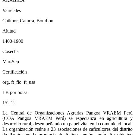
ARABICA
Varietales
Catimor, Caturra, Bourbon
Altitud
1400-1900
Cosecha
Mar-Sep
Certificación
org, ft_flo, ft_usa
LB por bolsa
152.12
La Central de Organizaciones Agrarias Pangoa VRAEM Perú
(COA Pangoa VRAEM Perú) se especializa en agricultura y
desarrollo rural, desempeñando un papel vital en la comunidad local.
La organización reúne a 23 asociaciones de caficultores del distrito
de Pangoa en la provincia de Satipo, región Junín. Su objetivo