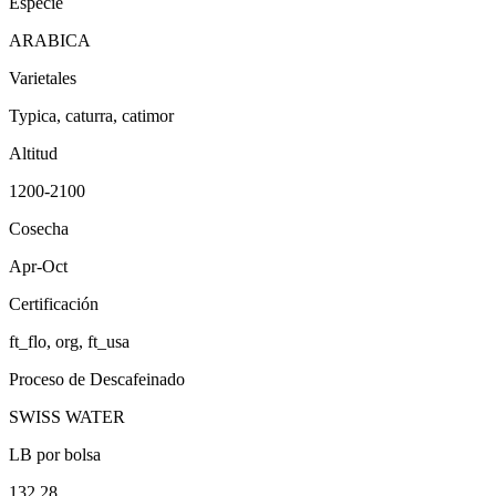
Especie
ARABICA
Varietales
Typica, caturra, catimor
Altitud
1200-2100
Cosecha
Apr-Oct
Certificación
ft_flo, org, ft_usa
Proceso de Descafeinado
SWISS WATER
LB por bolsa
132.28