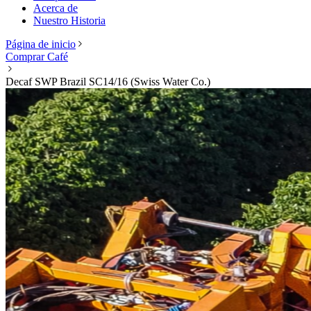
Acerca de
Nuestro Historia
Página de inicio
Comprar Café
Decaf SWP Brazil SC14/16 (Swiss Water Co.)