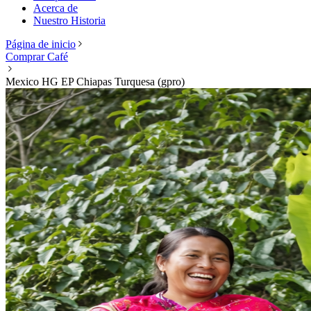
Acerca de
Nuestro Historia
Página de inicio
Comprar Café
Mexico HG EP Chiapas Turquesa (gpro)